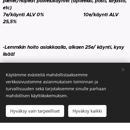
pienet/nopeat palvelukäynnit (apteekki, posti, kirjasto,
etc)
7e/käynti ALV 0% 10e/käynti ALV
25,5%
-Lemmikin hoito asiakkaalla, alkaen 25e/ käynti, kysy
lisää!
Käytämme evästeitä mahdollistaaksemme
Lapsiparkki juhliin
verkkosivustomme asianmukaisen toiminnan ja
turvallisuuden sekä tarjotaksemme sinulle parhaan
alkaen 70e/h (sis.lapsille mietittyä
mahdollisen käyttökokemuksen.
ohjelmaa/tekemistä), sis.alv 25,5%. Minimiveloitus 2h+
matkat
Hyväksy vain tarpeelliset
Hyväksy kaikki
Maksutavat; Sopimusasiakkaille