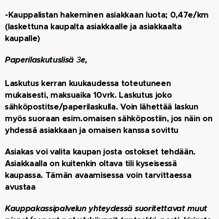
-Kauppalistan hakeminen asiakkaan luota; 0,47e/km
(laskettuna kaupalta asiakkaalle ja asiakkaalta
kaupalle)
Paperilaskutuslisä
3
e,
Laskutus kerran kuukaudessa toteutuneen
mukaisesti, maksuaika 10vrk. Laskutus joko
sähköpostitse/paperilaskulla. Voin lähettää laskun
myös suoraan esim.omaisen sähköpostiin, jos näin on
yhdessä asiakkaan ja omaisen kanssa sovittu
Asiakas voi valita kaupan josta ostokset tehdään.
Asiakkaalla on kuitenkin oltava tili kyseisessä
kaupassa. Tämän avaamisessa voin tarvittaessa
avustaa
Kauppakassipalvelun yhteydessä suoritettavat muut