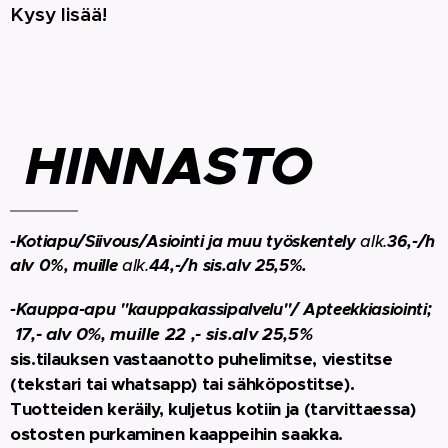
Kysy lisää!
HINNASTO
-Kotiapu/Siivous/Asiointi ja muu työskentely
alk.
36,-/h
alv 0%, muille
alk.
44,-/h sis.alv 25,5%.
-Kauppa-apu "kauppakassipalvelu"/ Apteekkiasiointi;
17,- alv 0%, muille 22 ,- sis.alv 25,5%
sis.tilauksen vastaanotto puhelimitse, viestitse
(tekstari tai whatsapp) tai sähköpostitse).
Tuotteiden keräily, kuljetus kotiin ja (tarvittaessa)
ostosten purkaminen kaappeihin saakka.