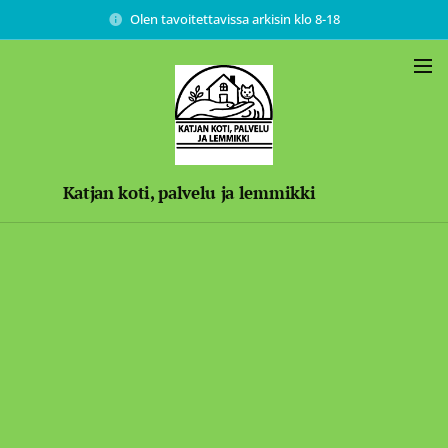
Olen tavoitettavissa arkisin klo 8-18
Katjan koti, palvelu ja lemmikki