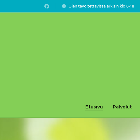
Olen tavoitettavissa arkisin klo 8-18
Etusivu
Palvelut