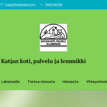
katja@katjankpl.com
0445160784
Katjan koti, palvelu ja lemmikki
Läheiselle
Tietoa minusta
Hinnasto
Yhteystied