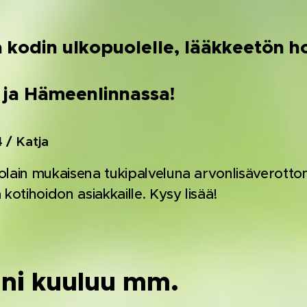
a kodin ulkopuolelle, lääkkeetön h
 ja Hämeenlinnassa!
 / Katja
olain mukaisena tukipalveluna arvonlisäverotto
 kotihoidon asiakkaille. Kysy lisää!
ini kuuluu mm.