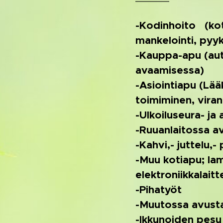
-Kodinhoito (koti
mankelointi, pyy
-Kauppa-apu (auta
avaamisessa)
-Asiointiapu (Lää
toimiminen, viran
-Ulkoiluseura- ja
-Ruuanlaitossa a
-Kahvi,- juttelu,-
-Muu kotiapu; la
elektroniikkalait
-Pihatyöt
-Muutossa avust
-Ikkunoiden pesu