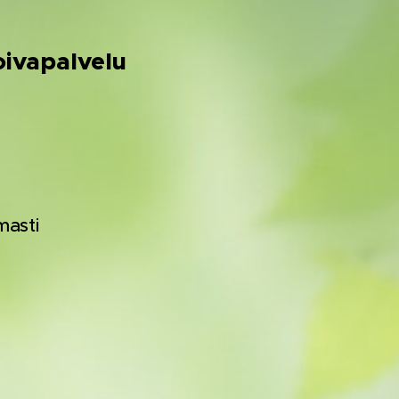
oivapalvelu
masti