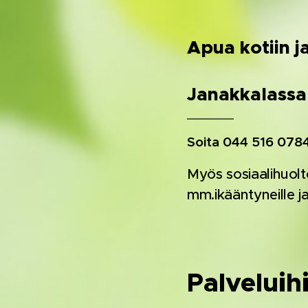
Apua kotiin j
Janakkalassa
Soita 044 516 0784
Myös sosiaalihuolt
mm.ikääntyneille ja
Palveluih