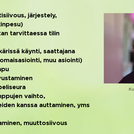
siivous, järjestely,
kinpesu)
n tarvittaessa tilin
kärissä käynti, saattajana
omaisasiointi, muu asiointi)
 apu
vustaminen
 peliseura
Ku
mppujen vaihto,
teiden kanssa auttaminen, yms
aminen, muuttosiivous